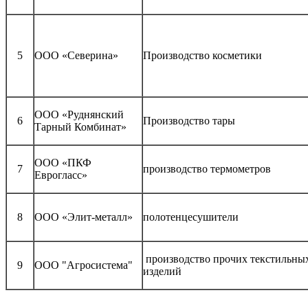
5
ООО «Северина»
Производство косметики
ООО «Руднянский
6
Производство тары
Тарный Комбинат»
ООО «ПКФ
7
производство термометров
Еврогласс»
8
ООО «Элит-металл»
полотенцесушители
производство прочих текстильны
9
ООО "Агросистема"
изделий