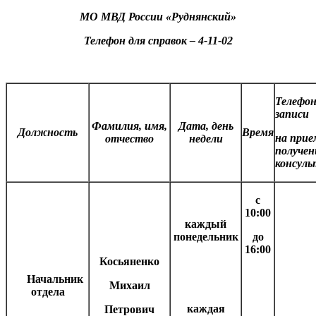
МО МВД России «Руднянский»
Телефон для справок – 4-11-02
Телефон
записи
Фамилия, имя,
Дата, день
Должность
Время
на прие
отчество
недели
получен
консул
с
10:00
каждый
понедельник
до
16:00
Косьяненко
Начальник
Михаил
отдела
каждая
Петрович