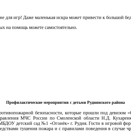
не для игр!
Даже маленькая искра может привести к большой бед
лых на помощь можете самостоятельно.
Профилактические мероприятия с детьми Руднянского района
ротивопожарной безопасности, которые прошли под девизом «
правления МЧС России
по Смоленской области Н.Д. Кухарен
МБДОУ детский сад №1 «Огонёк» г. Рудня.
Гости в игровой фо
редствами тушения пожара и с правилами поведения в случае ч