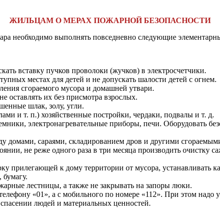
ЖИЛЬЦАМ О МЕРАХ ПОЖАРНОЙ БЕЗОПАСНОСТИ
­жара необходимо выполнять повседневно следующие элементарн
­кать вставку пучков проволоки (жучков) в электросчетчики.
тупных местах для детей и не допускать шалости детей с огнем.
­ления сгораемого мусора и домашней утвари.
е оставлять их без присмотра взрослых.
енные шлак, золу, угли.
ами и т. п.) хозяйственные постройки, чердаки, подвалы и т. д.
­емники, электронагревательные приборы, печи.
Оборудовать бе­
у домами, сараями, складированием дров и другими сгораемы­м
нии, не реже одного раза в три месяца производить очистку са­
­ку прилегающей к дому территории от мусора, устанавливать ка
 бумагу.
арные лестницы, а также не закрывать на запоры люки.
телефону «01», а с мобильного по номере «112».
При этом надо у
 спасении людей и материальных ценностей.