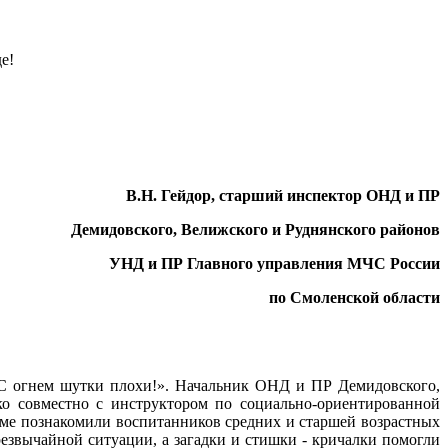
е!
В.Н. Гейдор, старший инспектор ОНД и ПР
Демидовского, Велижского и Руднянского районов
УНД и ПР Главного управления МЧС России
по Смоленской области
С огнем шутки плохи!». Н
ачальник ОНД и ПР Демидовского,
ко совместно с инструктором
по социально-ориентированной
рме познакомили воспитанников средних и старшей возрастных
резвычайной ситуации, а загадки и стишки - кричалки помогли