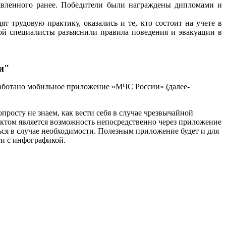
явленного ранее.
Победители были награждены дипломами и
т трудовую практику, оказались и те, кто состоит на учете в
орой специалисты разъяснили правила поведения
и эвакуации в
и"
аботано мобильное приложение «МЧС России» (далее-
просту не знаем, как вести себя в случае чрезвычайной
том является возможность непосредственно через приложение
ся в случае необходимости.
Полезным приложение будет и для
ти с инфографикой.