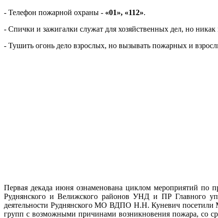
- Телефон пожарной охраны -
«01», «112»
.
- Спички и зажигалки служат для хозяйственных дел, но никак 
- Тушить огонь дело взрослых, но вызывать пожарных и взрос
Первая декада июня ознаменована циклом мероприятий
по п
Руднянского
и Велижского районов УНД и ПР Главного у
деятельности Руднянского МО ВДПО
Н.Н. Куневич посетили 
групп с возможными причинами возникновения пожара,
со с