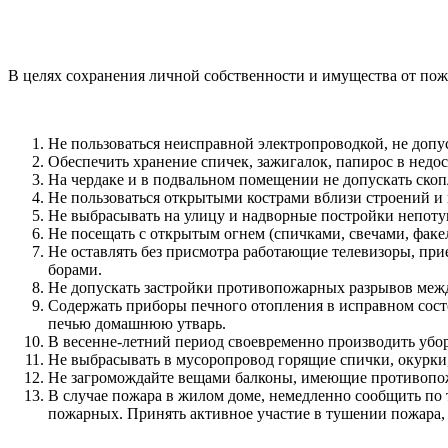
В целях сохранения личной собственности и имущества от по
Не пользоваться неисправной электропроводкой, не допус
Обеспечить хранение спичек, зажигалок, папирос в недо­с
На чердаке и в подвальном помещении не допускать скоп
Не пользоваться открытыми кострами вблизи строений и н
Не выбрасывать на улицу и надворные постройки непотуш
Не посещать с открытым огнем (спичками, свечами, фа­кел
Не оставлять без присмотра работающие телевизоры, при
борами.
Не допускать застройки противопожарных разрывов меж­д
Содержать приборы печного отопления в исправном состо­я
печью домашнюю утварь.
В весенне-летний период своевременно производить убор
Не выбрасывать в мусоропровод горящие спички, окурки,
Не загромождайте вещами балконы, имеющие противо­пож
В случае пожара в жилом доме, немедленно сообщить по 
пожарных.
Принять активное участие в тушении пожара,