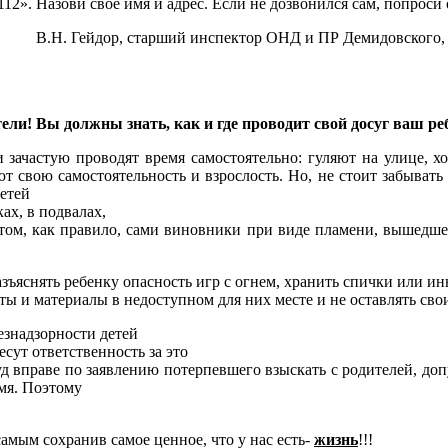
112». Назови свое имя и адрес. Если не дозвонился сам, попроси
В.Н. Гейдор, старший инспектор ОНД и ПР Демидовского
тели!
Вы должны знать, как и где проводит свой досуг ваш ре
 зачастую проводят время самостоятельно: гуляют на улице, ход
т свою самостоятельность и взрослость. Но, не стоит забыват
етей
ках, в подвалах,
том, как правило, сами виновники при виде пламени, вышедшег
зъяснять ребенку опасность игр с огнем, хранить спички или и
ы и материалы в недоступном для них месте и не оставлять свои
безнадзорности детей
сут ответственность за это
д вправе по заявлению потерпевшего взыскать с родителей, до
мя.
Поэтому
амым сохранив самое ценное, что у нас есть-
жизнь
!!!