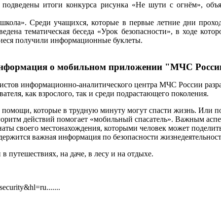
 подведены итоги конкурса рисунка «Не шути с огнём», объ
 школа».
Среди учащихся, которые в первые летние дни проходя
ведена тематическая беседа «Урок безопасности», в ходе кот
иеся получили информационные буклеты.
нформация о мобильном приложении "МЧС Росси
листов информационно-аналитического центра МЧС России разр
теля, как взрослого, так и среди подрастающего поколения.
 помощи, которые в трудную минуту могут спасти жизнь.
Или по
горитм действий помогает «мобильный спасатель».
Важным аспек
аты своего местонахождения, которыми человек может поделить
одержится важная информация по безопасности жизнедеятельнос
 путешествиях, на даче, в лесу и на отдыхе.
ecurity&hl=ru.......