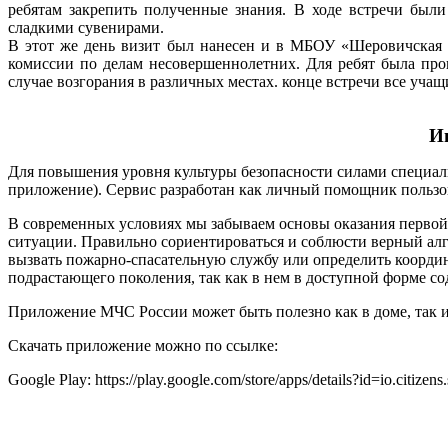
ребятам закрепить полученные знания.
В ходе встречи были
сладкими сувенирами.
В этот же день визит был нанесен и в МБОУ «Шеровичская
комиссии по делам несовершеннолетних.
Для ребят была про
случае возгорания в различных местах.
конце встречи
все учащ
И
Для повышения уровня культуры безопасности силами специа
приложение).
Сервис разработан как личный помощник пользова
В современных условиях мы забываем основы оказания первой
ситуации.
Правильно сориентироваться и соблюсти верный ал
вызвать пожарно-спасательную службу или определить координ
подрастающего поколения, так как в нем в доступной форме с
Приложение МЧС России может быть полезно как в доме, так и в
Скачать приложение можно по ссылке:
Google Play: https://play.google.com/store/apps/details?id=io.citizens.s