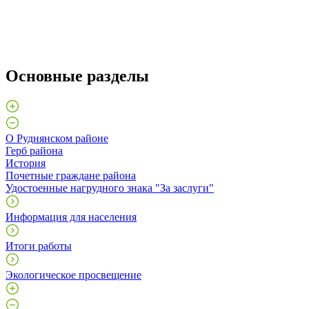
Основные разделы
О Руднянском районе
Герб района
История
Почетные граждане района
Удостоенные нагрудного знака "За заслуги"
Информация для населения
Итоги работы
Экологическое просвещение