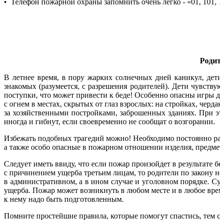
• Телефон пожарной охраны запомнить очень легко - «01, 101, 
Роди
В летнее время, в пору жарких солнечных дней каникул, дети
знакомых (разумеется, с разрешения родителей).
Дети чувствую
поступки, что может привести к беде!
Особенно опасны игры д
с огнем в местах, скрытых от глаз взрослых: на стройках, черда
за хозяйственными постройками, заброшенных зданиях.
При э
иногда и гибнут, если своевременно не сообщат о возгорании.
Избежать подобных трагедий можно!
Необходимо постоянно ра
а также особо опасные в пожарном отношении изделия, предмет
Следует иметь ввиду, что если пожар произойдет в результате 
с причинением ущерба третьим лицам, то родители по закону не
в административном, а в ином случае и уголовном порядке.
Су
ущерба.
Пожар может возникнуть в любом месте и в любое вре
к нему надо быть подготовленным.
Помните простейшие правила, которые помогут спастись, тем с