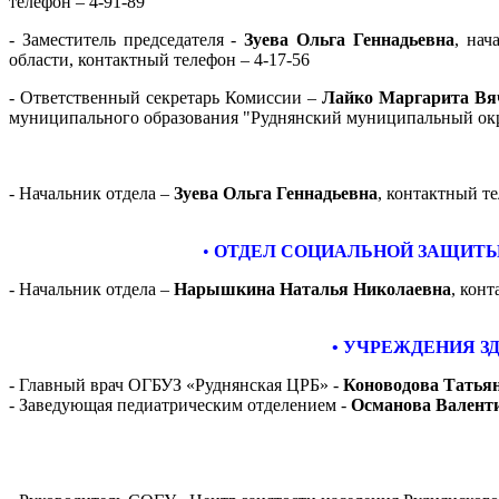
телефон – 4-91-89
- Заместитель председателя -
Зуева Ольга Геннадьевна
,
нач
области,
контактный телефон – 4-17-56
- Ответственный секретарь Комиссии –
Лайко Маргарита Вя
муниципального образования "Руднянский муниципальный окру
- Начальник отдела –
Зуева Ольга Геннадьевна
,
контактный те
•
ОТДЕЛ СОЦИАЛЬНОЙ ЗАЩИТЫ
- Начальник отдела –
Нарышкина Наталья Николаевна
, кон
• УЧРЕЖДЕНИЯ З
- Главный врач ОГБУЗ «Руднянская ЦРБ» -
Коноводова Татья
- Заведующая педиатрическим отделением -
Османова
Валенти