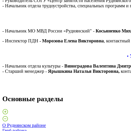
- Руководитель СОГУ «Центр занятости населения Руднянског
- Начальник отдела трудоустройства, специальных программ и 
- Начальник МО МВД России «Руднянский" -
Косьяненко Мих
- Инспектор ПДН
- Морозова Елена Викторовна
, контактный
•
- Начальник отдела культуры -
Виноградова Валентина Дмитр
- Старший менеджер -
Ярышкина Наталья Викторовна,
конт
Основные разделы
О Руднянском районе
Герб района