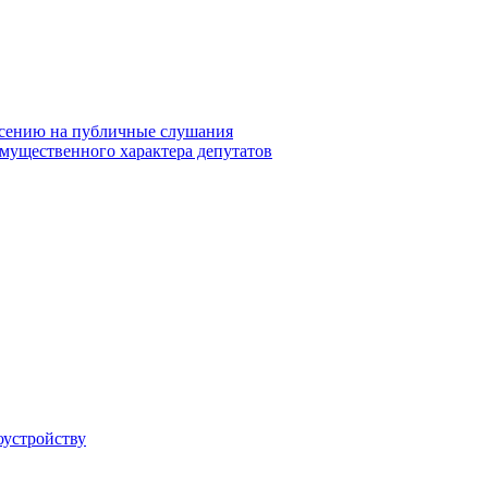
сению на публичные слушания
 имущественного характера депутатов
оустройству