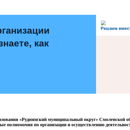
рганизации
Решаем вмес
наете, как
азования «Руднянский муниципальный округ» Смоленской о
ые полномочия по организации и осуществлению деятельност