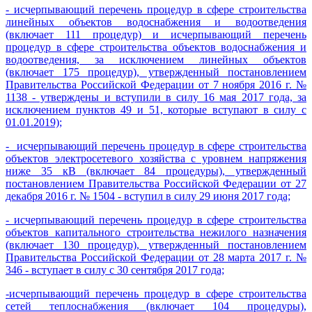
- исчерпывающий перечень процедур в сфере строительства
линейных объектов водоснабжения и водоотведения
(включает 111 процедур) и исчерпывающий перечень
процедур в сфере строительства объектов водоснабжения и
водоотведения, за исключением линейных объектов
(включает 175 процедур), утвержденный постановлением
Правительства Российской Федерации от 7 ноября 2016 г. №
1138 - утверждены и вступили в силу 16 мая 2017 года, за
исключением пунктов 49 и 51, которые вступают в силу с
01.01.2019);
- исчерпывающий перечень процедур в сфере строительства
объектов электросетевого хозяйства с уровнем напряжения
ниже 35 кВ (включает 84 процедуры), утвержденный
постановлением Правительства Российской Федерации от 27
декабря 2016 г. № 1504 - вступил в силу 29 июня 2017 года;
- исчерпывающий перечень процедур в сфере строительства
объектов капитального строительства нежилого назначения
(включает 130 процедур), утвержденный постановлением
Правительства Российской Федерации от 28 марта 2017 г. №
346 - вступает в силу с 30 сентября 2017 года;
-исчерпывающий перечень процедур в сфере строительства
сетей теплоснабжения (включает 104 процедуры),