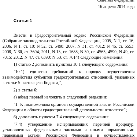
Советом Федерации
16 апреля 2014 года
Статья 1
Внести в Градостроительный
кодекс
Российской Федерации
(Собрание законодательства Российской Федерации, 2005, N 1, ст. 16;
2006, N 1, ст. 10; N 52, ст. 5498; 2007, N 31, ст. 4012; N 46, ст. 5553;
2008, N 30, ст. 3604; 2011, N 13, ст. 1688; N 30, ст. 4563, 4590; N 49, ст.
7015; 2012, N 47, ст. 6390; N 53, ст. 7614) следующие изменения:
1)
статью 2
дополнить пунктом 10.1 следующего содержания:
"10.1) единство требований к порядку осуществления
взаимодействия субъектов градостроительных отношений, указанных
в статье 5 настоящего Кодекса;";
2) в
статье 6
:
а)
абзац первый
изложить в следующей редакции:
"1. К полномочиям органов государственной власти Российской
Федерации в области градостроительной деятельности относятся:";
б)
дополнить
пунктом 7.4 следующего содержания:
"7.4) утверждение исчерпывающих перечней процедур,
установленных федеральными законами и иными нормативными
правовыми актами Российской Федерации и осуществляемых