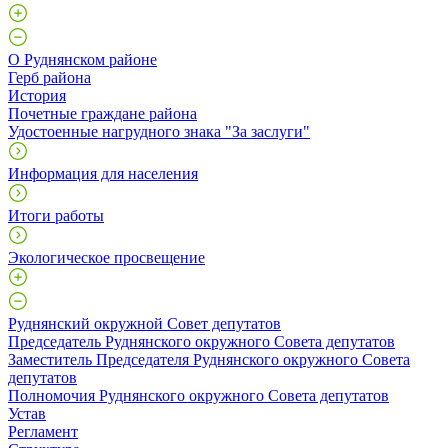
О Руднянском районе
Герб района
История
Почетные граждане района
Удостоенные нагрудного знака "За заслуги"
Информация для населения
Итоги работы
Экологическое просвещение
Руднянский окружной Совет депутатов
Председатель Руднянского окружного Совета депутатов
Заместитель Председателя Руднянского окружного Совета
депутатов
Полномочия Руднянского окружного Совета депутатов
Устав
Регламент