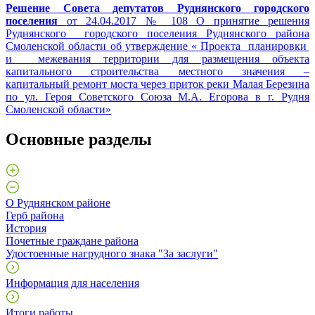
Решение Совета депутатов Руднянского городского
поселения
от 24.04.2017 № 108 О принятие решения
Руднянского городского поселения Руднянского района
Смоленской области об утверждение « Проекта планировки
и межевания территории для размещения объекта
капитального строительства местного значения –
капитальный ремонт моста через приток реки Малая Березина
по ул. Героя Советского Союза М.А. Егорова в г. Рудня
Смоленской области»
Основные разделы
О Руднянском районе
Герб района
История
Почетные граждане района
Удостоенные нагрудного знака "За заслуги"
Информация для населения
Итоги работы