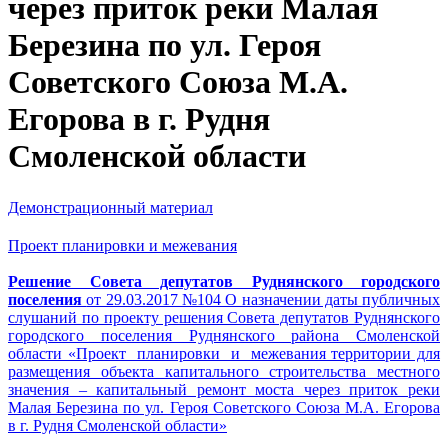
через приток реки Малая
Березина по ул. Героя
Советского Союза М.А.
Егорова в г. Рудня
Смоленской области
Демонстрационный материал
Проект планировки и межевания
Решение Совета депутатов Руднянского городского
поселения
от 29.03.2017 №104 О назначении даты публичных
слушаний по проекту решения Совета депутатов Руднянского
городского поселения Руднянского района Смоленской
области «Проект планировки и межевания территории для
размещения объекта капитального строительства местного
значения – капитальный ремонт моста через приток реки
Малая Березина по ул. Героя Советского Союза М.А. Егорова
в г. Рудня Смоленской области»