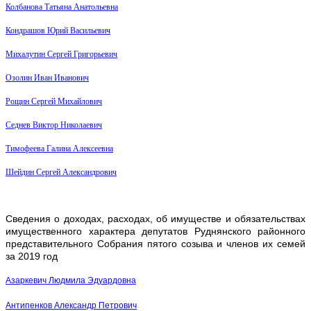
Колбанова Татьяна Анатольевна
Кондрашов Юрий Васильевич
Михалутин Сергей Григорьевич
Озолин Иван Иванович
Рощин Сергей Михайлович
Седнев Виктор Николаевич
Тимофеева Галина Алексеевна
Шейдин Сергей Александрович
Сведения о доходах, расходах, об имуществе и обязательствах
имущественного характера депутатов Руднянского районного
представительного Собрания пятого созыва и членов их семей
за 2019 год
Азаркевич Людмила Эдуардовна
Антипенков Александр Петрович