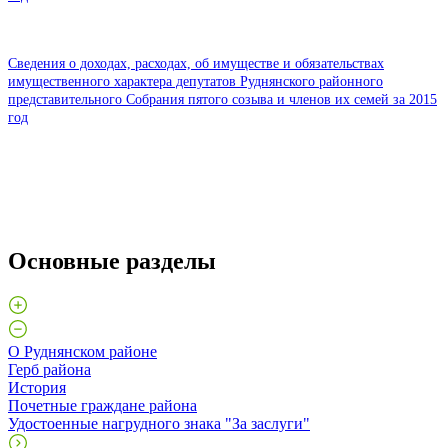
Сведения о доходах, расходах, об имуществе и обязательствах
имущественного характера депутатов Руднянского районного
представительного Собрания пятого созыва и членов их семей за 2015
год
Основные разделы
О Руднянском районе
Герб района
История
Почетные граждане района
Удостоенные нагрудного знака "За заслуги"