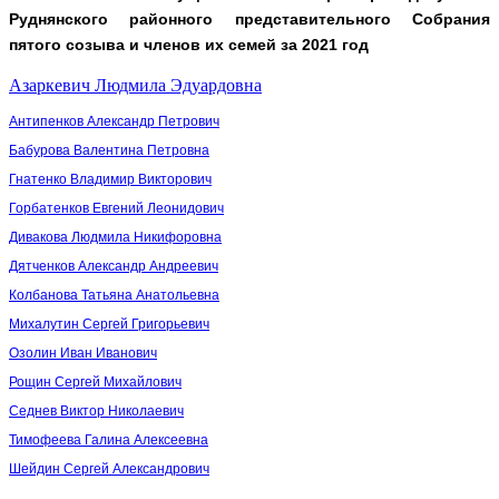
Руднянского районного представительного Собрания
пятого созыва и членов их семей за 2021 год
Азаркевич Людмила Эдуардовна
Антипенков Александр Петрович
Бабурова Валентина Петровна
Гнатенко Владимир Викторович
Горбатенков Евгений Леонидович
Дивакова Людмила Никифоровна
Дятченков Александр Андреевич
Колбанова Татьяна Анатольевна
Михалутин Сергей Григорьевич
Озолин Иван Иванович
Рощин Сергей Михайлович
Седнев Виктор Николаевич
Тимофеева Галина Алексеевна
Шейдин Сергей Александрович