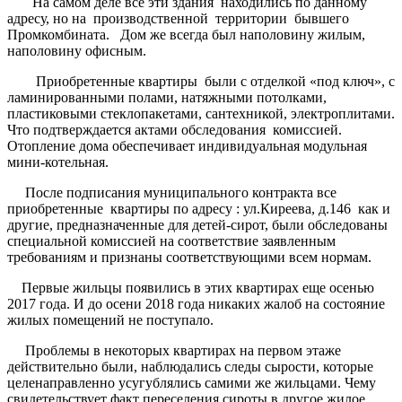
На самом деле все эти здания находились по данному
адресу, но на производственной территории бывшего
Промкомбината. Дом же всегда был наполовину жилым,
наполовину офисным.
Приобретенные квартиры были с отделкой «под ключ», с
ламинированными полами, натяжными потолками,
пластиковыми стеклопакетами, сантехникой, электроплитами.
Что подтверждается актами обследования комиссией.
Отопление дома обеспечивает индивидуальная модульная
мини-котельная.
После подписания муниципального контракта все
приобретенные квартиры по адресу : ул.Киреева, д.146 как и
другие, предназначенные для детей-сирот, были обследованы
специальной комиссией на соответствие заявленным
требованиям и признаны соответствующими всем нормам.
Первые жильцы появились в этих квартирах еще осенью
2017 года. И до осени 2018 года никаких жалоб на состояние
жилых помещений не поступало.
Проблемы в некоторых квартирах на первом этаже
действительно были, наблюдались следы сырости, которые
целенаправленно усугублялись самими же жильцами. Чему
свидетельствует факт переселения сироты в другое жилое