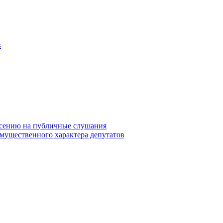
в
сению на публичные слушания
 имущественного характера депутатов