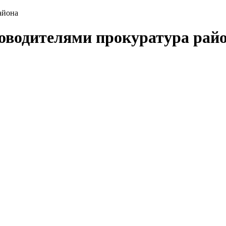
айона
водителями прокуратура рай