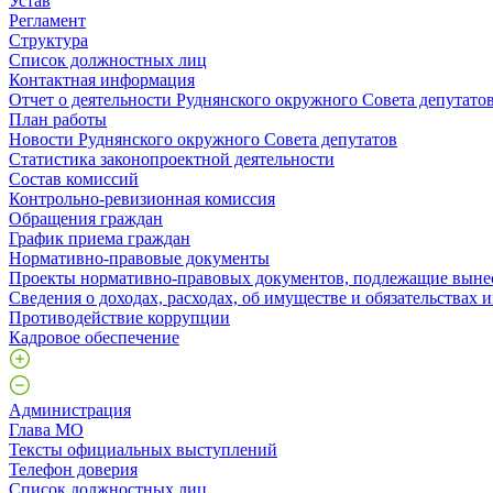
Устав
Регламент
Структура
Список должностных лиц
Контактная информация
Отчет о деятельности Руднянского окружного Совета депутато
План работы
Новости Руднянского окружного Совета депутатов
Статистика законопроектной деятельности
Состав комиссий
Контрольно-ревизионная комиссия
Обращения граждан
График приема граждан
Нормативно-правовые документы
Проекты нормативно-правовых документов, подлежащие выне
Сведения о доходах, расходах, об имуществе и обязательствах
Противодействие коррупции
Кадровое обеспечение
Администрация
Глава МО
Тексты официальных выступлений
Телефон доверия
Список должностных лиц