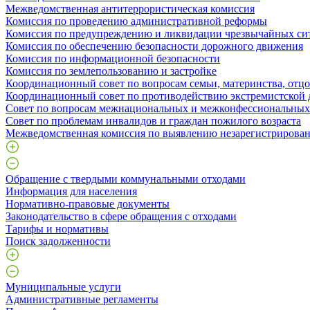
Межведомственная антитеррористическая комиссия
Комиссия по проведению административной реформы
Комиссия по предупреждению и ликвидации чрезвычайных си
Комиссия по обеспечению безопасности дорожного движения
Комиссия по информационной безопасности
Комиссия по землепользованию и застройке
Координационный совет по вопросам семьи, материнства, отцо
Координационный совет по противодействию экстремистской 
Совет по вопросам межнациональных и межконфессиональны
Совет по проблемам инвалидов и граждан пожилого возраста
Межведомственная комиссия по выявлению незарегистрирован
Обращение с твердыми коммунальными отходами
Информация для населения
Нормативно-правовые документы
Законодательство в сфере обращения с отходами
Тарифы и нормативы
Поиск задолженности
Муниципальные услуги
Административные регламенты