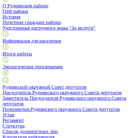
О Руднянском районе
Герб района
История
Почетные граждане района
Удостоенные нагрудного знака "За заслуги"
Информация для населения
Итоги работы
Экологическое просвещение
Руднянский окружной Совет депутатов
Председатель Руднянского окружного Совета депутатов
Заместитель Председателя Руднянского окружного Совета
депутатов
Полномочия Руднянского окружного Совета депутатов
Устав
Регламент
Структура
Список должностных лиц
Контактная информация