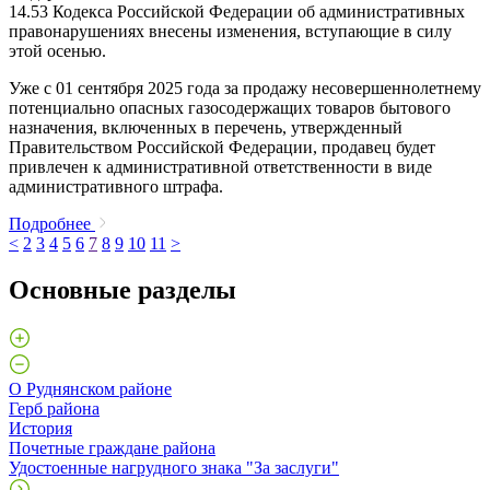
14.53 Кодекса Российской Федерации об административных
правонарушениях внесены изменения, вступающие в силу
этой осенью.
Уже с 01 сентября 2025 года за продажу несовершеннолетнему
потенциально опасных газосодержащих товаров бытового
назначения, включенных в перечень, утвержденный
Правительством Российской Федерации, продавец будет
привлечен к административной ответственности в виде
административного штрафа.
Подробнее
<
2
3
4
5
6
7
8
9
10
11
>
Основные разделы
О Руднянском районе
Герб района
История
Почетные граждане района
Удостоенные нагрудного знака "За заслуги"