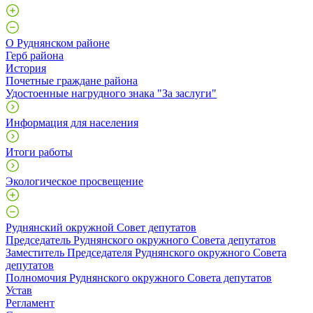
О Руднянском районе
Герб района
История
Почетные граждане района
Удостоенные нагрудного знака "За заслуги"
Информация для населения
Итоги работы
Экологическое просвещение
Руднянский окружной Совет депутатов
Председатель Руднянского окружного Совета депутатов
Заместитель Председателя Руднянского окружного Совета
депутатов
Полномочия Руднянского окружного Совета депутатов
Устав
Регламент