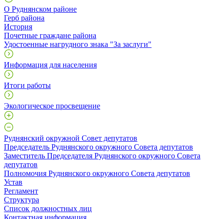
О Руднянском районе
Герб района
История
Почетные граждане района
Удостоенные нагрудного знака "За заслуги"
Информация для населения
Итоги работы
Экологическое просвещение
Руднянский окружной Совет депутатов
Председатель Руднянского окружного Совета депутатов
Заместитель Председателя Руднянского окружного Совета
депутатов
Полномочия Руднянского окружного Совета депутатов
Устав
Регламент
Структура
Список должностных лиц
Контактная информация