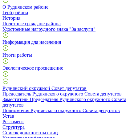
О Руднянском районе
Герб района
История
Почетные граждане района
Удостоенные нагрудного знака "За заслуги"
Информация для населения
Итоги работы
Экологическое просвещение
Руднянский окружной Совет депутатов
Председатель Руднянского окружного Совета депутатов
Заместитель Председателя Руднянского окружного Совета
депутатов
Полномочия Руднянского окружного Совета депутатов
Устав
Регламент
Структура
Список должностных лиц