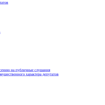
татов
в
сению на публичные слушания
 имущественного характера депутатов