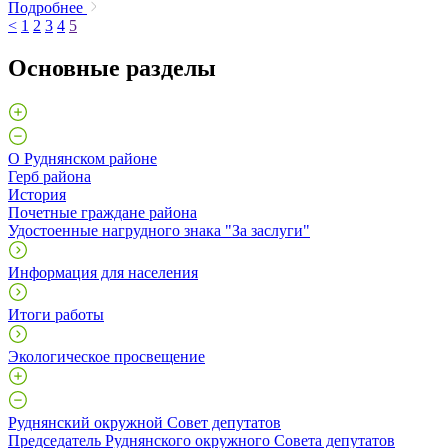
Подробнее
<
1
2
3
4
5
Основные разделы
О Руднянском районе
Герб района
История
Почетные граждане района
Удостоенные нагрудного знака "За заслуги"
Информация для населения
Итоги работы
Экологическое просвещение
Руднянский окружной Совет депутатов
Председатель Руднянского окружного Совета депутатов