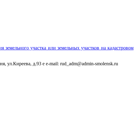
земельного участка или земельных участков на кадастровом
, ул.Киреева, д.93 e e-mail: rud_adm@admin-smolensk.ru