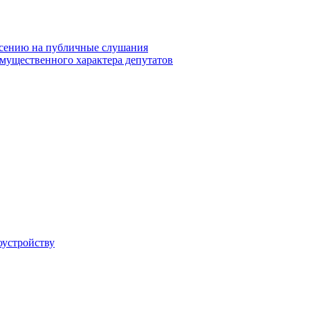
сению на публичные слушания
 имущественного характера депутатов
оустройству