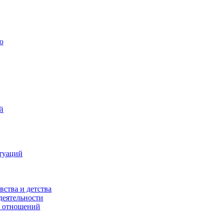
ю
й
туаций
вства и детства
деятельности
х отношений