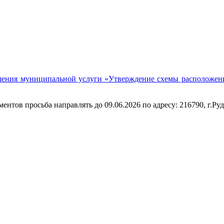
ния муниципальной услуги «Утверждение схемы расположения 
тов просьба направлять до 09.06.2026 по адресу: 216790, г.Рудня