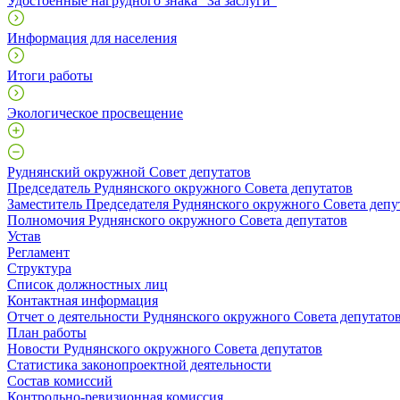
Удостоенные нагрудного знака "За заслуги"
Информация для населения
Итоги работы
Экологическое просвещение
Руднянский окружной Совет депутатов
Председатель Руднянского окружного Совета депутатов
Заместитель Председателя Руднянского окружного Совета депу
Полномочия Руднянского окружного Совета депутатов
Устав
Регламент
Структура
Список должностных лиц
Контактная информация
Отчет о деятельности Руднянского окружного Совета депутато
План работы
Новости Руднянского окружного Совета депутатов
Статистика законопроектной деятельности
Состав комиссий
Контрольно-ревизионная комиссия