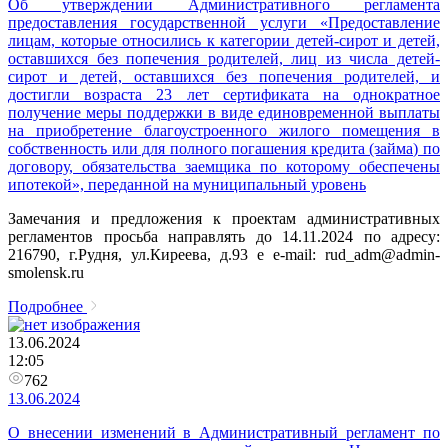
Об утверждении Административного регламента
предоставления государственной услуги «Предоставление
лицам, которые относились к категории детей-сирот и детей,
оставшихся без попечения родителей, лиц из числа детей-
сирот и детей, оставшихся без попечения родителей, и
достигли возраста 23 лет сертификата на однократное
получение меры поддержки в виде единовременной выплаты
на приобретение благоустроенного жилого помещения в
собственность или для полного погашения кредита (займа) по
договору, обязательства заемщика по которому обеспечены
ипотекой», переданной на муниципальный уровень
Замечания и предложения к проектам административных
регламентов просьба направлять до 14.11.2024 по адресу:
216790, г.Рудня, ул.Киреева, д.93 e e-mail: rud_adm@admin-
smolensk.ru
Подробнее
13.06.2024
12:05
762
13.06.2024
О внесении изменений в Административный регламент по