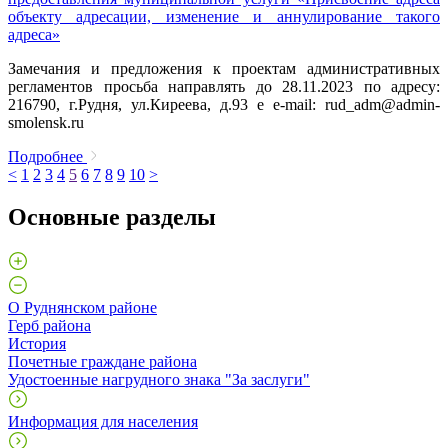
объекту адресации, изменение и аннулирование такого
адреса»
Замечания и предложения к проектам административных
регламентов просьба направлять до 28.11.2023 по адресу:
216790, г.Рудня, ул.Киреева, д.93 e e-mail: rud_adm@admin-
smolensk.ru
Подробнее
<
1
2
3
4
5
6
7
8
9
10
>
Основные разделы
О Руднянском районе
Герб района
История
Почетные граждане района
Удостоенные нагрудного знака "За заслуги"
Информация для населения