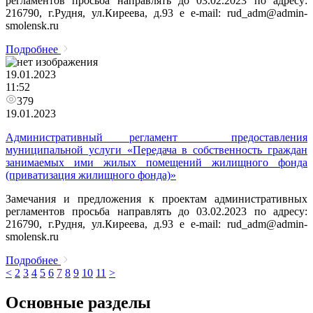
регламентов просьба направлять до 03.02.2023 по адресу:
216790, г.Рудня, ул.Киреева, д.93 e e-mail: rud_adm@admin-
smolensk.ru
Подробнее
19.01.2023
11:52
379
19.01.2023
Административный регламент предоставления
муниципальной услуги «Передача в собственность граждан
занимаемых ими жилых помещений жилищного фонда
(приватизация жилищного фонда)»
Замечания и предложения к проектам административных
регламентов просьба направлять до 03.02.2023 по адресу:
216790, г.Рудня, ул.Киреева, д.93 e e-mail: rud_adm@admin-
smolensk.ru
Подробнее
<
2
3
4
5
6
7
8
9
10
11
>
Основные разделы