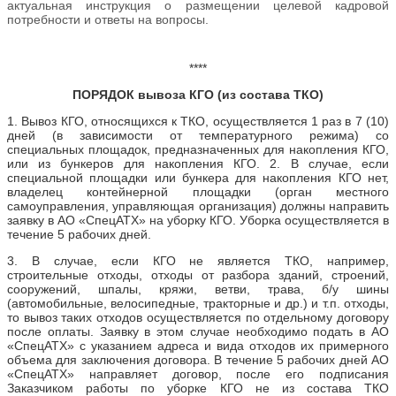
актуальная инструкция о размещении целевой кадровой
потребности и ответы на вопросы.
****
ПОРЯДОК вывоза КГО (из состава ТКО)
1. Вывоз КГО, относящихся к ТКО, осуществляется 1 раз в 7 (10)
дней (в зависимости от температурного режима) со
специальных площадок, предназначенных для накопления КГО,
или из бункеров для накопления КГО. 2. В случае, если
специальной площадки или бункера для накопления КГО нет,
владелец контейнерной площадки (орган местного
самоуправления, управляющая организация) должны направить
заявку в АО «СпецАТХ» на уборку КГО. Уборка осуществляется в
течение 5 рабочих дней.
3. В случае, если КГО не является ТКО, например,
строительные отходы, отходы от разбора зданий, строений,
сооружений, шпалы, кряжи, ветви, трава, б/у шины
(автомобильные, велосипедные, тракторные и др.) и т.п. отходы,
то вывоз таких отходов осуществляется по отдельному договору
после оплаты. Заявку в этом случае необходимо подать в АО
«СпецАТХ» с указанием адреса и вида отходов их примерного
объема для заключения договора. В течение 5 рабочих дней АО
«СпецАТХ» направляет договор, после его подписания
Заказчиком работы по уборке КГО не из состава ТКО