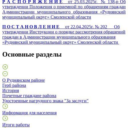
Р А С П О Р Я Ж Е Н И Е
от 2
5.03.2025г. № 138-р
Об
утверждении Положения о приемной по обращениям граждан
Администрации муниципального образования «Руднянский
муниципальный округ» Смоленской области
П О С Т А Н О В Л Е Н И Е
от 22.04.2025г. № 202 Об
утверждении Инструкции о порядке рассмотрения обращений
граждан в Администрации муниципального образования
«Руднянский муниципальный округ» Смоленской области
Основные разделы
О Руднянском районе
Герб района
История
Почетные граждане района
Удостоенные нагрудного знака "За заслуги"
Информация для населения
Итоги работы