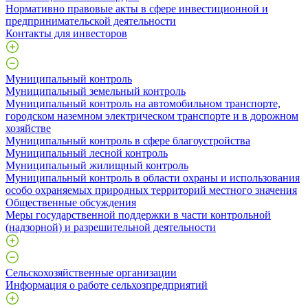
Нормативно правовые акты в сфере инвестиционной и
предпринимательской деятельности
Контакты для инвесторов
Муниципальный контроль
Муниципальный земельный контроль
Муниципальный контроль на автомобильном транспорте,
городском наземном электрическом транспорте и в дорожном
хозяйстве
Муниципальный контроль в сфере благоустройства
Муниципальный лесной контроль
Муниципальный жилищный контроль
Муниципальный контроль в области охраны и использования
особо охраняемых природных территорий местного значения
Общественные обсуждения
Меры государственной поддержки в части контрольной
(надзорной) и разрешительной деятельности
Сельскохозяйственные организации
Информация о работе сельхозпредприятий