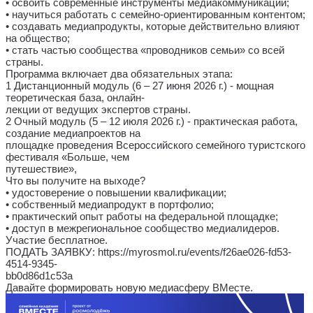
• освоить современные инструменты медиакоммуникаций;
• научиться работать с семейно-ориентированным контентом;
• создавать медиапродукты, которые действительно влияют
на общество;
• стать частью сообщества «проводников семьи» со всей
страны.
Программа включает два обязательных этапа:
1 Дистанционный модуль (6 – 27 июня 2026 г.) - мощная
теоретическая база, онлайн-
лекции от ведущих экспертов страны.
2 Очный модуль (5 – 12 июля 2026 г.) - практическая работа,
создание медиапроектов на
площадке проведения Всероссийского семейного туристского
фестиваля «Больше, чем
путешествие»,
Что вы получите на выходе?
• удостоверение о повышении квалификации;
• собственный медиапродукт в портфолио;
• практический опыт работы на федеральной площадке;
• доступ в межрегиональное сообщество медиалидеров.
Участие бесплатное.
ПОДАТЬ ЗАЯВКУ: https://myrosmol.ru/events/f26ae026-fd53-
4514-9345-
bb0d86d1c53a
Давайте формировать новую медиасферу ВМесте.