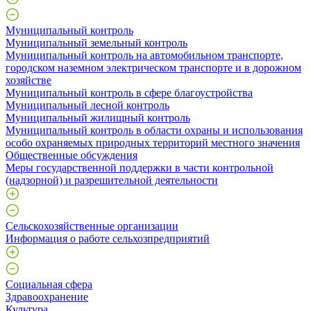
Муниципальный контроль
Муниципальный земельный контроль
Муниципальный контроль на автомобильном транспорте,
городском наземном электрическом транспорте и в дорожном
хозяйстве
Муниципальный контроль в сфере благоустройства
Муниципальный лесной контроль
Муниципальный жилищный контроль
Муниципальный контроль в области охраны и использования
особо охраняемых природных территорий местного значения
Общественные обсуждения
Меры государственной поддержки в части контрольной
(надзорной) и разрешительной деятельности
Сельскохозяйственные организации
Информация о работе сельхозпредприятий
Социальная сфера
Здравоохранение
Культура