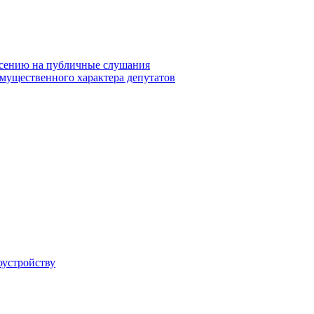
сению на публичные слушания
 имущественного характера депутатов
оустройству