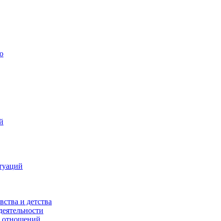
ю
й
туаций
вства и детства
деятельности
х отношений