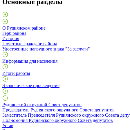
Основные разделы
О Руднянском районе
Герб района
История
Почетные граждане района
Удостоенные нагрудного знака "За заслуги"
Информация для населения
Итоги работы
Экологическое просвещение
Руднянский окружной Совет депутатов
Председатель Руднянского окружного Совета депутатов
Заместитель Председателя Руднянского окружного Совета депу
Полномочия Руднянского окружного Совета депутатов
Устав