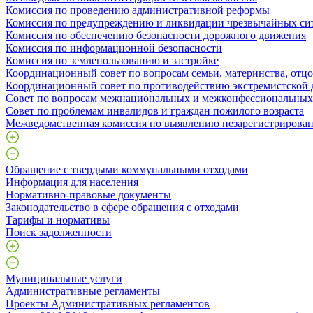
Комиссия по проведению административной реформы
Комиссия по предупреждению и ликвидации чрезвычайных си
Комиссия по обеспечению безопасности дорожного движения
Комиссия по информационной безопасности
Комиссия по землепользованию и застройке
Координационный совет по вопросам семьи, материнства, отцо
Координационный совет по противодействию экстремистской 
Совет по вопросам межнациональных и межконфессиональны
Совет по проблемам инвалидов и граждан пожилого возраста
Межведомственная комиссия по выявлению незарегистрирован
Обращение с твердыми коммунальными отходами
Информация для населения
Нормативно-правовые документы
Законодательство в сфере обращения с отходами
Тарифы и нормативы
Поиск задолженности
Муниципальные услуги
Административные регламенты
Проекты Административных регламентов