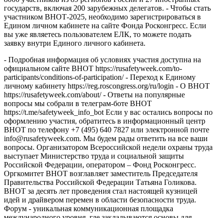
государств, включая 200 зарубежных делегатов. - Чтобы стать
участником ВНОТ-2025, необходимо зарегистрироваться в
Едином личном кабинете на сайте Фонда Росконгресс. Если
вы уже являетесь пользователем ЕЛК, то можете подать
заявку внутри Единого личного кабинета.
- Подробная информация об условиях участия доступна на
официальном сайте ВНОТ https://rusafetyweek.com/to-
participants/conditions-of-participation/ - Переход к Единому
личному кабинету https://reg.roscongress.org/ru/login - О ВНОТ
https://rusafetyweek.com/about/ - Ответы на популярные
вопросы мы собрали в телеграм-боте ВНОТ
https://t.me/safetyweek_info_bot Если у вас остались вопросы по
оформлению участия, обратитесь в информационный центр
ВНОТ по телефону +7 (495) 640 7827 или электронной почте
info@rusafetyweek.com. Мы будем рады ответить на все ваши
вопросы. Организатором Всероссийской недели охраны труда
выступает Министерство труда и социальной защиты
Российской Федерации, оператором – Фонд Росконгресс.
Оргкомитет ВНОТ возглавляет заместитель Председателя
Правительства Российской Федерации Татьяна Голикова.
ВНОТ за десять лет проведения стал настоящей кузницей
идей и драйвером перемен в области безопасности труда.
Форум - уникальная коммуникационная площадка
международного уровня, где закладываются основы для