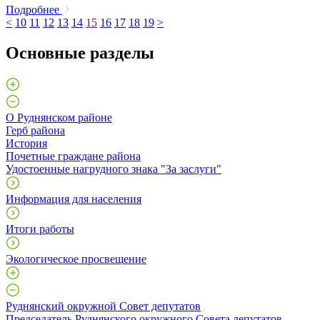
Подробнее
<
10
11
12
13
14
15
16
17
18
19
>
Основные разделы
О Руднянском районе
Герб района
История
Почетные граждане района
Удостоенные нагрудного знака "За заслуги"
Информация для населения
Итоги работы
Экологическое просвещение
Руднянский окружной Совет депутатов
Председатель Руднянского окружного Совета депутатов