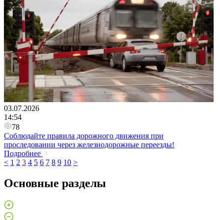
03.07.2026
14:54
78
Соблюдайте правила дорожного движения при
проследовании через железнодорожные переезды!
Подробнее
<
1
2
3
4
5
6
7
8
9
10
>
Основные разделы