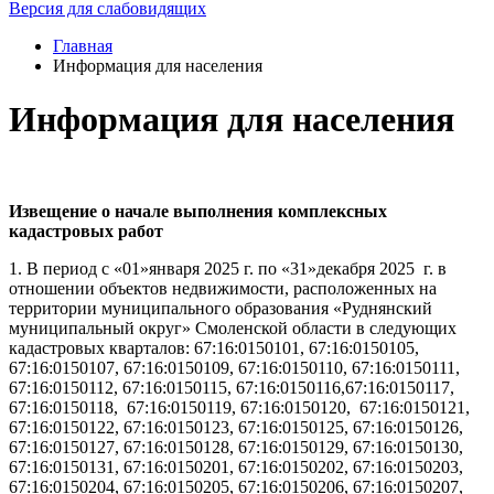
Версия для слабовидящих
Главная
Информация для населения
Информация для населения
Извещение о начале выполнения
комплексных
кадастровых работ
1. В период с «01»января 2025 г. по «31»декабря 2025 г. в
отношении объектов недвижимости, расположенных на
территории муниципального образования «Руднянский
муниципальный округ» Смоленской области в следующих
кадастровых кварталов: 67:16:0150101, 67:16:0150105,
67:16:0150107, 67:16:0150109, 67:16:0150110, 67:16:0150111,
67:16:0150112, 67:16:0150115, 67:16:0150116,67:16:0150117,
67:16:0150118, 67:16:0150119, 67:16:0150120, 67:16:0150121,
67:16:0150122, 67:16:0150123, 67:16:0150125, 67:16:0150126,
67:16:0150127, 67:16:0150128, 67:16:0150129, 67:16:0150130,
67:16:0150131, 67:16:0150201, 67:16:0150202, 67:16:0150203,
67:16:0150204, 67:16:0150205, 67:16:0150206, 67:16:0150207,