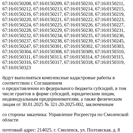
67:16:0150208, 67:16:0150209, 67:16:0150210, 67:16:0150211,
67:16:0150212, 67:16:0150213, 67:16:0150214, 67:16:0150215,
67:16:0150216, 67:16:0150217, 67:16:0150218, 67:16:0150219,
67:16:0150220, 67:16:0150221, 67:16:0150222, 67:16:0150223,
67:16:0150224, 67:16:0150225, 67:16:0150226, 67:16:0150227,
67:16:0150228, 67:16:0150229, 67:16:0150230, 67:16:0150231,
67:16:0150232, 67:16:0150234, 67:16:0150235, 67:16:0150236,
67:16:0150237, 67:16:0150238, 67:16:0150239, 67:16:0150245,
67:16:0150247, 67:16:0150301, 67:16:0150302, 67:16:0150303,
67:16:0150304, 67:16:0150308, 67:16:0150309, 67:16:0150310,
67:16:0150311, 67:16:0150313, 67:16:0150314, 67:16:0150315,
67:16:0150316, 67:16:0150317, 67:16:0150318, 67:16:0150319,
67:16:0150323
будут выполняться комплексные кадастровые работы в
соответствии с Соглашением
о предоставлении из федерального бюджета субсидий, в том
числе грантов в форме субсидий, юридическим лицам,
индивидуальным предпринимателям, а также физическим
лицам от 30.01.2025 № 321-20-2025-002, заключенным
со стороны заказчика: Управление Росреестра по Смоленской
области
почтовый адрес: 214025, г. Смоленск, ул. Полтавская, д. 8