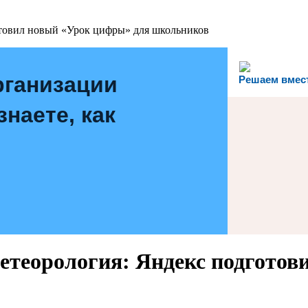
отовил новый «Урок цифры» для школьников
рганизации
Решаем вмес
наете, как
етеорология: Яндекс подготов