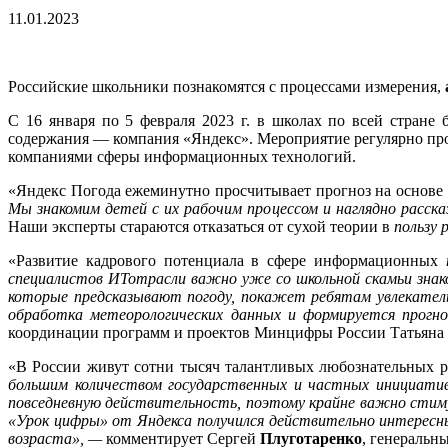
11.01.2023
Российские школьники познакомятся с процессами измерения,
С 16 января по 5 февраля 2023 г. в школах по всей стране
содержания — компания «Яндекс». Мероприятие регулярно п
компаниями сферы информационных технологий.
«Яндекс Погода ежеминутно просчитывает прогноз на основе
Мы знакомим детей с их рабочим процессом и наглядно расск
Наши эксперты стараются отказаться от сухой теории в
пользу 
«Развитие кадрового потенциала в сфере информационных
т
специалистов ИТотрасли важно уже со школьной скамьи зна
которые предсказывают погоду, покажет ребятам увлекатель
обработка метеорологических данных и формируется прогн
координации программ и проектов Минцифры России Татьяна 
«В России живут сотни тысяч талантливых любознательных р
большим количеством государственных и частных инициатив,
повседневную действительность, поэтому крайне важно стиму
«Урок цифры» от Яндекса получился действительно интересны
возраста», —
комментирует Сергей
Плуготаренко
, генеральн