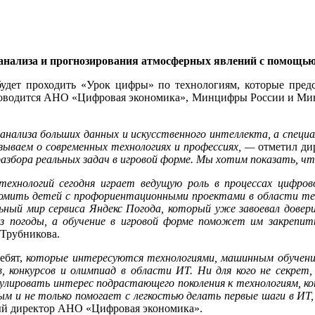
анализа и прогнозирования атмосферных явлений с помощью
 будет проходить «Урок цифры» по технологиям, которые предс
роводится АНО «Цифровая экономика», Минцифры России и Мин
анализа больших данных и искусственного интеллекта, а спец
азываем о современных технологиях и профессиях, —
отметил ди
разбора реальных задач в игровой форме. Мы хотим показать, ч
ехнологий сегодня играет ведущую роль в процессах цифров
комить детей с профориентационными проектами в области тех
ный мир сервиса Яндекс Погода, который уже завоевал доверие
оз погоды, а обучение в игровой форме поможет им закрепи
Трубникова.
ебят,
которые интересуются технологиями, машинным обучени
 конкурсов и олимпиад в области ИТ. Ни для кого не секрет
лировать интерес подрастающего поколения к технологиям, ко
м и не только помогает с легкостью делать первые шаги в ИТ, 
ый директор АНО «Цифровая экономика».