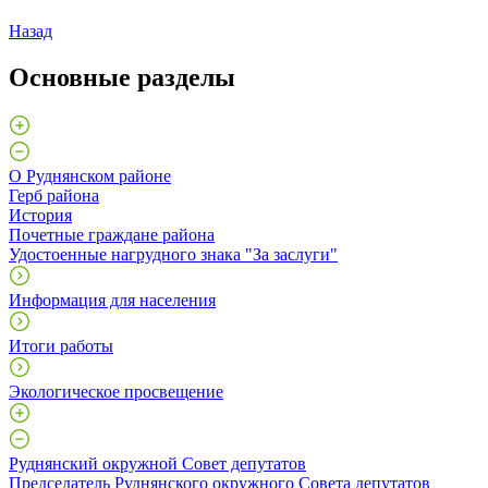
Назад
Основные разделы
О Руднянском районе
Герб района
История
Почетные граждане района
Удостоенные нагрудного знака "За заслуги"
Информация для населения
Итоги работы
Экологическое просвещение
Руднянский окружной Совет депутатов
Председатель Руднянского окружного Совета депутатов