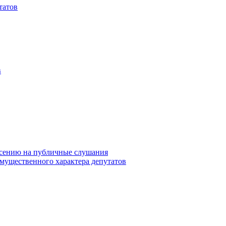
татов
в
сению на публичные слушания
 имущественного характера депутатов