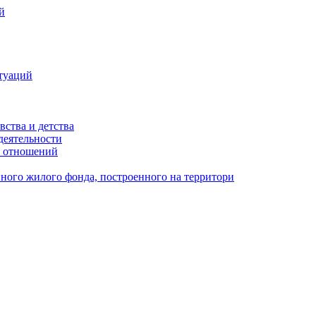
й
туаций
вства и детства
деятельности
х отношений
ного жилого фонда, построенного на территори