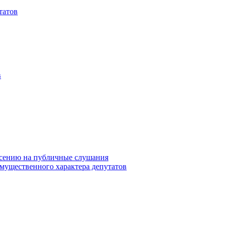
татов
в
сению на публичные слушания
 имущественного характера депутатов