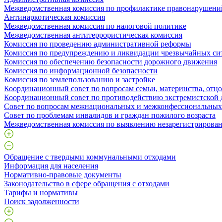
Межведомственная комиссия по профилактике правонарушени
Антинаркотическая комиссия
Межведомственная комиссия по налоговой политике
Межведомственная антитеррористическая комиссия
Комиссия по проведению административной реформы
Комиссия по предупреждению и ликвидации чрезвычайных си
Комиссия по обеспечению безопасности дорожного движения
Комиссия по информационной безопасности
Комиссия по землепользованию и застройке
Координационный совет по вопросам семьи, материнства, отцо
Координационный совет по противодействию экстремистской 
Совет по вопросам межнациональных и межконфессиональны
Совет по проблемам инвалидов и граждан пожилого возраста
Межведомственная комиссия по выявлению незарегистрирован
Обращение с твердыми коммунальными отходами
Информация для населения
Нормативно-правовые документы
Законодательство в сфере обращения с отходами
Тарифы и нормативы
Поиск задолженности