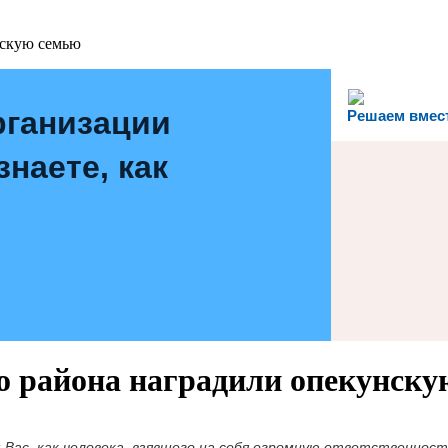
нскую семью
рганизации
Решаем вмес
наете, как
о района наградили опекунску
м Вас, как человека, взявшего на себя огромную ответственност