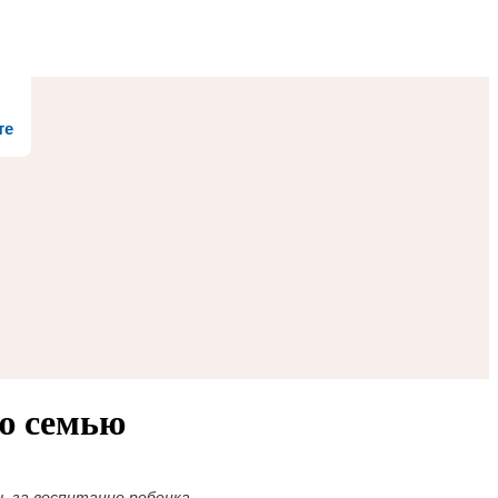
те
ю семью
ь за воспитание ребенка.