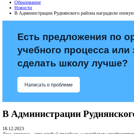
Образование
Новости
В Администрации Руднянского района наградили опеку
Есть предложения по о
учебного процесса или з
сделать школу лучше?
Написать о проблеме
В Администрации Руднянског
18.12.2023
День опекуна – это особый праздник, и сегодня мы поздравляе